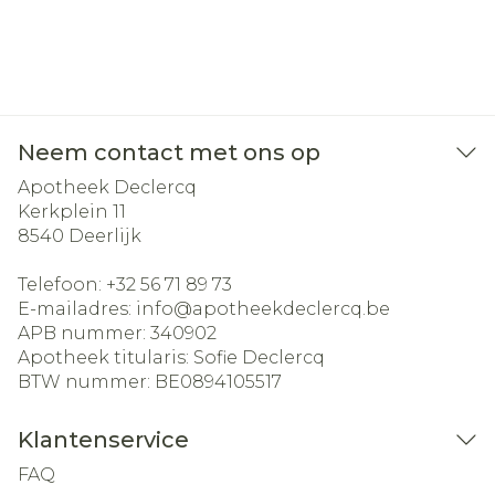
Neem contact met ons op
Apotheek Declercq
Kerkplein 11
8540
Deerlijk
Telefoon:
+32 56 71 89 73
E-mailadres:
info@
apotheekdeclercq.be
APB nummer:
340902
Apotheek titularis:
Sofie Declercq
BTW nummer:
BE0894105517
Klantenservice
FAQ