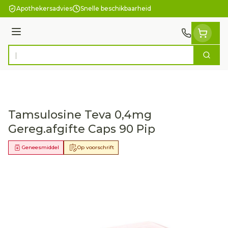
Ga naar de inhoud
Apothekersadvies
Snelle beschikbaarheid
Menu
Zoek
Product, merk, categorie...
Tamsulosine Teva 0,4mg
Gereg.afgifte Caps 90 Pip
Geneesmiddel
Op voorschrift