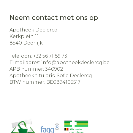
Neem contact met ons op
Apotheek Declercq
Kerkplein 11
8540
Deerlijk
Telefoon:
+32 56 71 89 73
E-mailadres:
info@
apotheekdeclercq.be
APB nummer:
340902
Apotheek titularis:
Sofie Declercq
BTW nummer:
BE0894105517