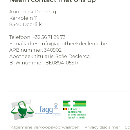
Apotheek Declercq
Kerkplein 11
8540
Deerlijk
Telefoon:
+32 56 71 89 73
E-mailadres:
info@
apotheekdeclercq.be
APB nummer:
340902
Apotheek titularis:
Sofie Declercq
BTW nummer:
BE0894105517
Algemene verkoopsvoorwaarden
Privacy disclaimer
Co