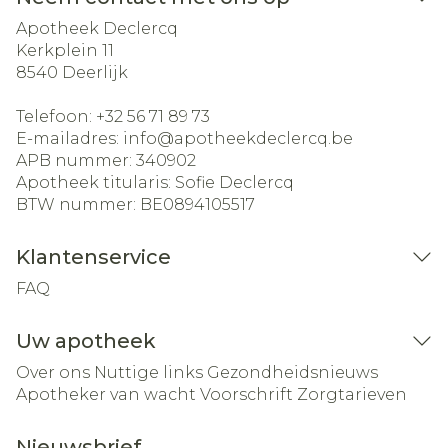
Apotheek Declercq
Kerkplein 11
8540
Deerlijk
Telefoon:
+32 56 71 89 73
E-mailadres:
info@
apotheekdeclercq.be
APB nummer:
340902
Apotheek titularis:
Sofie Declercq
BTW nummer:
BE0894105517
Klantenservice
FAQ
Uw apotheek
Over ons
Nuttige links
Gezondheidsnieuws
Apotheker van wacht
Voorschrift
Zorgtarieven
Nieuwsbrief