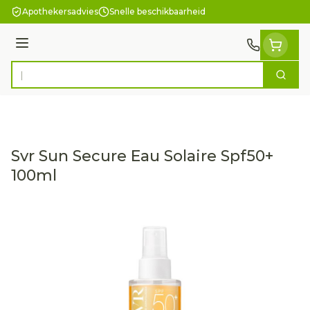
Ga naar de inhoud
Apothekersadvies
Snelle beschikbaarheid
Menu
Zoek
Product, merk, categorie...
Svr Sun Secure Eau Solaire Spf50+
100ml