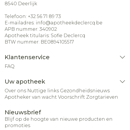
8540
Deerlijk
Telefoon:
+32 56 71 89 73
E-mailadres:
info@
apotheekdeclercq.be
APB nummer:
340902
Apotheek titularis:
Sofie Declercq
BTW nummer:
BE0894105517
Klantenservice
FAQ
Uw apotheek
Over ons
Nuttige links
Gezondheidsnieuws
Apotheker van wacht
Voorschrift
Zorgtarieven
Nieuwsbrief
Blijf op de hoogte van nieuwe producten en
promoties