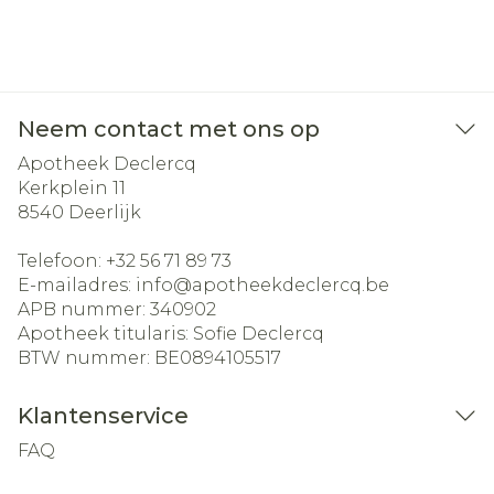
Neem contact met ons op
Apotheek Declercq
Kerkplein 11
8540
Deerlijk
Telefoon:
+32 56 71 89 73
E-mailadres:
info@
apotheekdeclercq.be
APB nummer:
340902
Apotheek titularis:
Sofie Declercq
BTW nummer:
BE0894105517
Klantenservice
FAQ