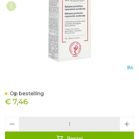
Svr Cicavit Baume Levres 
Op bestelling
€ 7,46
Aantal
Bestel