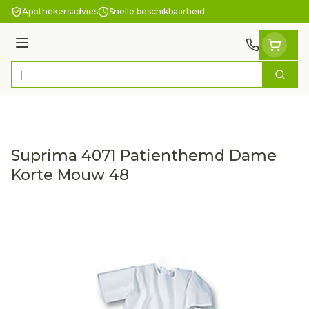
Ga naar de inhoud
Apothekersadvies
Snelle beschikbaarheid
Menu
Zoek
Product, merk, categorie...
Suprima 4071 Patienthemd Dame
Korte Mouw 48