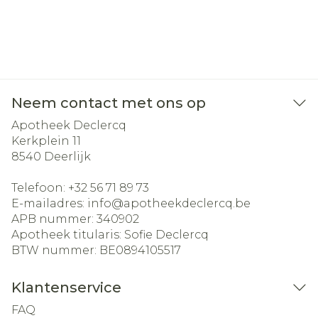
Neem contact met ons op
Apotheek Declercq
Kerkplein 11
8540
Deerlijk
Telefoon:
+32 56 71 89 73
E-mailadres:
info@
apotheekdeclercq.be
APB nummer:
340902
Apotheek titularis:
Sofie Declercq
BTW nummer:
BE0894105517
Klantenservice
FAQ