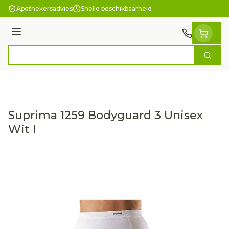
Ga naar de inhoud
Apothekersadvies
Snelle beschikbaarheid
Menu
Zoek
Product, merk, categorie...
Suprima 1259 Bodyguard 3 Unisex
Wit l