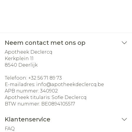
Neem contact met ons op
Apotheek Declercq
Kerkplein 11
8540
Deerlijk
Telefoon:
+32 56 71 89 73
E-mailadres:
info@
apotheekdeclercq.be
APB nummer:
340902
Apotheek titularis:
Sofie Declercq
BTW nummer:
BE0894105517
Klantenservice
FAQ