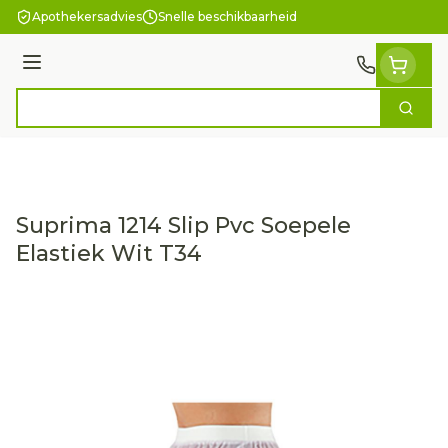
Ga naar de inhoud
Apothekersadvies
Snelle beschikbaarheid
Menu
Zoek
Product, merk, categorie...
Suprima 1214 Slip Pvc Soepele
Elastiek Wit T34