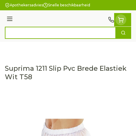
Ga naar de inhoud
Apothekersadvies
Snelle beschikbaarheid
Menu
Zoek
Product, merk, categorie...
Suprima 1211 Slip Pvc Brede Elastiek
Wit T58