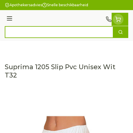
Ga naar de inhoud
Apothekersadvies
Snelle beschikbaarheid
Menu
Zoek
Product, merk, categorie...
Suprima 1205 Slip Pvc Unisex Wit
T32