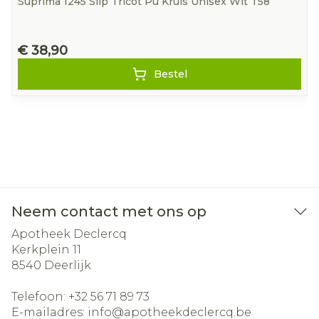
Suprima 1245 Slip Tricot Pu Kruis Unisex Wit T58
€ 38,90
Bestel
Neem contact met ons op
Apotheek Declercq
Kerkplein 11
8540
Deerlijk
Telefoon:
+32 56 71 89 73
E-mailadres:
info@
apotheekdeclercq.be