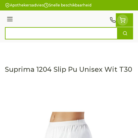
Ga naar de inhoud
Apothekersadvies
Snelle beschikbaarheid
Menu
Zoek
Product, merk, categorie...
Suprima 1204 Slip Pu Unisex Wit T30