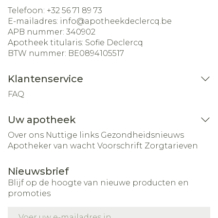
Telefoon:
+32 56 71 89 73
E-mailadres:
info@
apotheekdeclercq.be
APB nummer:
340902
Apotheek titularis:
Sofie Declercq
BTW nummer:
BE0894105517
Klantenservice
FAQ
Uw apotheek
Over ons
Nuttige links
Gezondheidsnieuws
Apotheker van wacht
Voorschrift
Zorgtarieven
Nieuwsbrief
Blijf op de hoogte van nieuwe producten en
promoties
E-mail adres