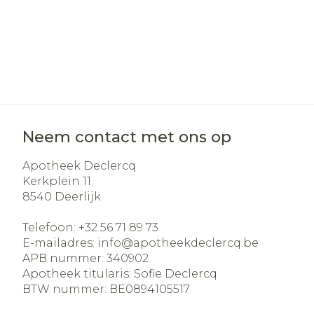
Neem contact met ons op
Apotheek Declercq
Kerkplein 11
8540
Deerlijk
Telefoon:
+32 56 71 89 73
E-mailadres:
info@
apotheekdeclercq.be
APB nummer:
340902
Apotheek titularis:
Sofie Declercq
BTW nummer:
BE0894105517