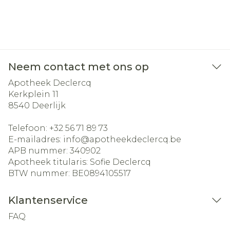
Neem contact met ons op
Apotheek Declercq
Kerkplein 11
8540
Deerlijk
Telefoon:
+32 56 71 89 73
E-mailadres:
info@
apotheekdeclercq.be
APB nummer:
340902
Apotheek titularis:
Sofie Declercq
BTW nummer:
BE0894105517
Klantenservice
FAQ