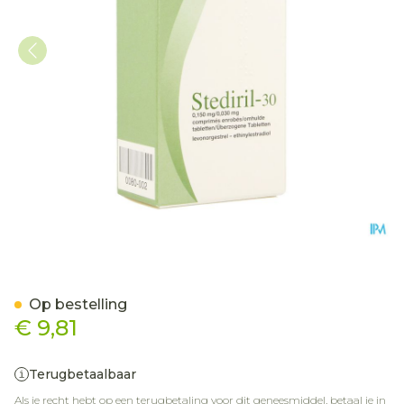
Stediril 30 Drag 3 X 21
Op bestelling
€ 9,81
Terugbetaalbaar
Als je recht hebt op een terugbetaling voor dit geneesmiddel, betaal je in