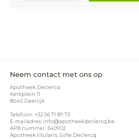
Neem contact met ons op
Apotheek Declercq
Kerkplein 11
8540
Deerlijk
Telefoon:
+32 56 71 89 73
E-mailadres:
info@
apotheekdeclercq.be
APB nummer:
340902
Apotheek titularis:
Sofie Declercq