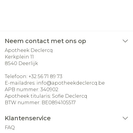
Neem contact met ons op
Apotheek Declercq
Kerkplein 11
8540
Deerlijk
Telefoon:
+32 56 71 89 73
E-mailadres:
info@
apotheekdeclercq.be
APB nummer:
340902
Apotheek titularis:
Sofie Declercq
BTW nummer:
BE0894105517
Klantenservice
FAQ