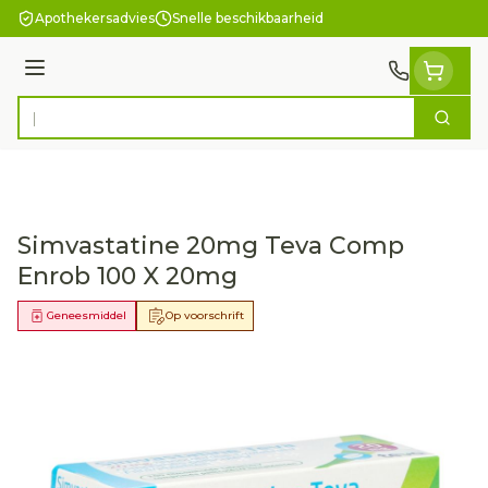
Ga naar de inhoud
Apothekersadvies
Snelle beschikbaarheid
Menu
Zoek
Product, merk, categorie...
Simvastatine 20mg Teva Comp
Enrob 100 X 20mg
Geneesmiddel
Op voorschrift