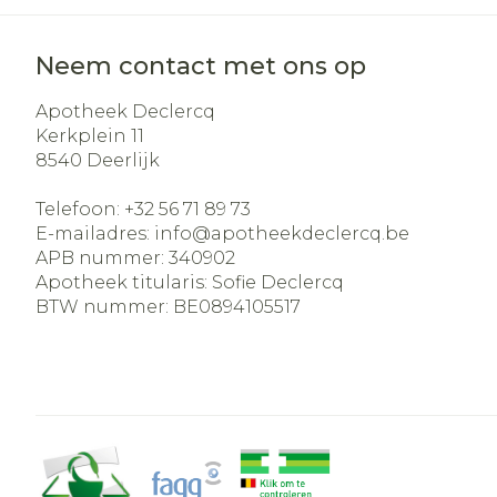
Neem contact met ons op
Apotheek Declercq
Kerkplein 11
8540
Deerlijk
Telefoon:
+32 56 71 89 73
E-mailadres:
info@
apotheekdeclercq.be
APB nummer:
340902
Apotheek titularis:
Sofie Declercq
BTW nummer:
BE0894105517