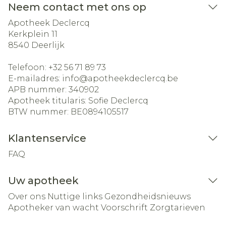
Neem contact met ons op
Apotheek Declercq
Kerkplein 11
8540
Deerlijk
Telefoon:
+32 56 71 89 73
E-mailadres:
info@
apotheekdeclercq.be
APB nummer:
340902
Apotheek titularis:
Sofie Declercq
BTW nummer:
BE0894105517
Klantenservice
FAQ
Uw apotheek
Over ons
Nuttige links
Gezondheidsnieuws
Apotheker van wacht
Voorschrift
Zorgtarieven