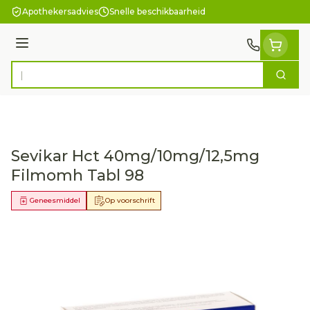
Ga naar de inhoud
Apothekersadvies
Snelle beschikbaarheid
Menu
Zoek
Product, merk, categorie...
Sevikar Hct 40mg/10mg/12,5mg
Filmomh Tabl 98
Geneesmiddel
Op voorschrift