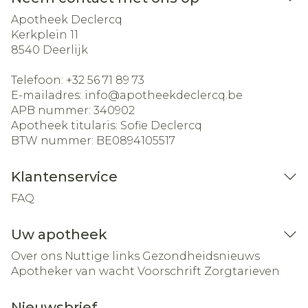
Apotheek Declercq
Kerkplein 11
8540
Deerlijk
Telefoon:
+32 56 71 89 73
E-mailadres:
info@
apotheekdeclercq.be
APB nummer:
340902
Apotheek titularis:
Sofie Declercq
BTW nummer:
BE0894105517
Klantenservice
FAQ
Uw apotheek
Over ons
Nuttige links
Gezondheidsnieuws
Apotheker van wacht
Voorschrift
Zorgtarieven
Nieuwsbrief