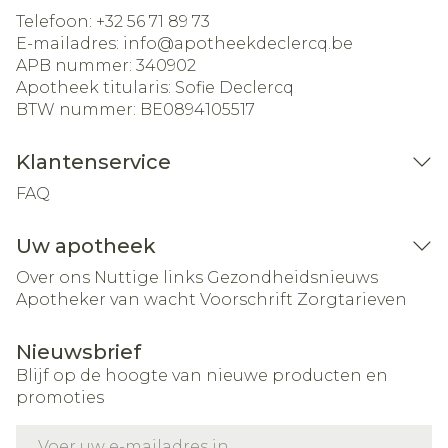
Telefoon:
+32 56 71 89 73
E-mailadres:
info@
apotheekdeclercq.be
APB nummer:
340902
Apotheek titularis:
Sofie Declercq
BTW nummer:
BE0894105517
Klantenservice
FAQ
Uw apotheek
Over ons
Nuttige links
Gezondheidsnieuws
Apotheker van wacht
Voorschrift
Zorgtarieven
Nieuwsbrief
Blijf op de hoogte van nieuwe producten en
promoties
E-mail adres