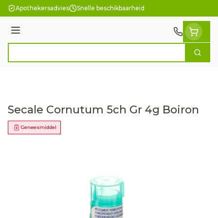
Ga naar de inhoud
Apothekersadvies
Snelle beschikbaarheid
Menu
Zoek
Product, merk, categorie...
Secale Cornutum 5ch Gr 4g Boiron
Geneesmiddel