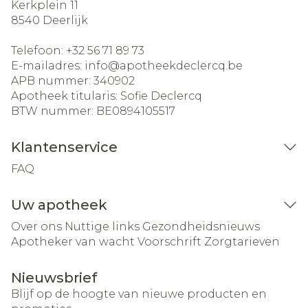
Kerkplein 11
8540
Deerlijk
Telefoon:
+32 56 71 89 73
E-mailadres:
info@
apotheekdeclercq.be
APB nummer:
340902
Apotheek titularis:
Sofie Declercq
BTW nummer:
BE0894105517
Klantenservice
FAQ
Uw apotheek
Over ons
Nuttige links
Gezondheidsnieuws
Apotheker van wacht
Voorschrift
Zorgtarieven
Nieuwsbrief
Blijf op de hoogte van nieuwe producten en