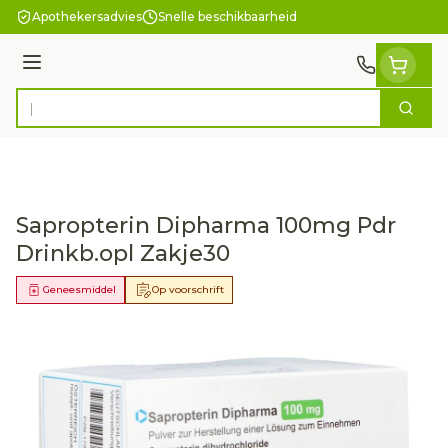
Ga naar de inhoud
Apothekersadvies
Snelle beschikbaarheid
Menu
Zoek
Product, merk, categorie...
Sapropterin Dipharma 100mg Pdr
Drinkb.opl Zakje30
Geneesmiddel
Op voorschrift