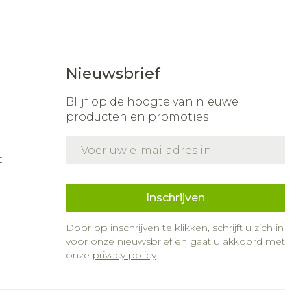
nk
s
Bed
ding zon
Doorliggen - decubitis
r
Toon meer
gie
Urinewegen
Nieuwsbrief
Blijf op de hoogte van nieuwe
eid,
Stoppen met roken
producten en promoties
n stress
it en intieme
Gezichtsreiniging -
E-mail adres
ontschminken
en
Instrumenten
t
 -
 en
Reinigingsmelk, -
sche
Anti tumor middelen
ptie
crème, -olie en gel
Inschrijven
zijn
Tonic - lotion
Door op inschrijven te klikken, schrijft u zich in
Anesthesie
erzorging
Micellair water
voor onze nieuwsbrief en gaat u akkoord met
onze
privacy policy
.
Specifiek voor de ogen
hie
Diverse
r
Toon meer
oet
geneesmiddelen