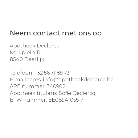
Aerosol acces
Blaren
Creme, gel e
Zuurstof
Eelt
Eksteroog - 
Ademhalingss
Neem contact met ons op
Toon meer
Apotheek Declercq
Spieren en ge
Kerkplein 11
8540
Deerlijk
Specifiek vo
Naalden en s
Telefoon:
+32 56 71 89 73
Lichaamsver
E-mailadres:
info@
apotheekdeclercq.be
Infecties
Spuiten
Deodorant
APB nummer:
340902
Oplossing voo
Apotheek titularis:
Sofie Declercq
Gezichtsverz
BTW nummer:
BE0894105517
Naalden
Luizen
Naalden voor
insulinepen -
Diagnostica
pennaalden
Toon meer