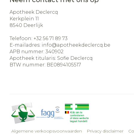
Apotheek Declercq
Kerkplein 11
8540
Deerlijk
Telefoon:
+32 56 71 89 73
E-mailadres:
info@
apotheekdeclercq.be
APB nummer:
340902
Apotheek titularis:
Sofie Declercq
BTW nummer:
BE0894105517
Algemene verkoopsvoorwaarden
Privacy disclaimer
Co