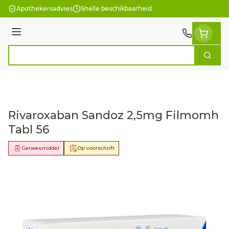
Ga naar de inhoud
Apothekersadvies
Snelle beschikbaarheid
Menu
Zoek
Product, merk, categorie...
Rivaroxaban Sandoz 2,5mg Filmomh
Tabl 56
Geneesmiddel
Op voorschrift