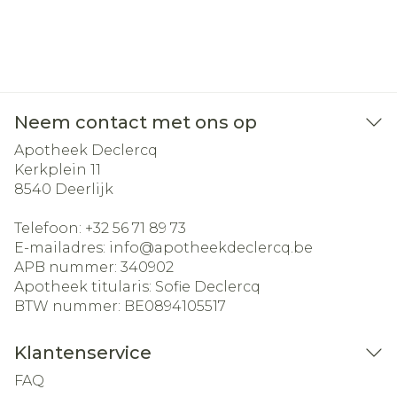
Neem contact met ons op
Apotheek Declercq
Kerkplein 11
8540
Deerlijk
Telefoon:
+32 56 71 89 73
E-mailadres:
info@
apotheekdeclercq.be
APB nummer:
340902
Apotheek titularis:
Sofie Declercq
BTW nummer:
BE0894105517
Klantenservice
FAQ