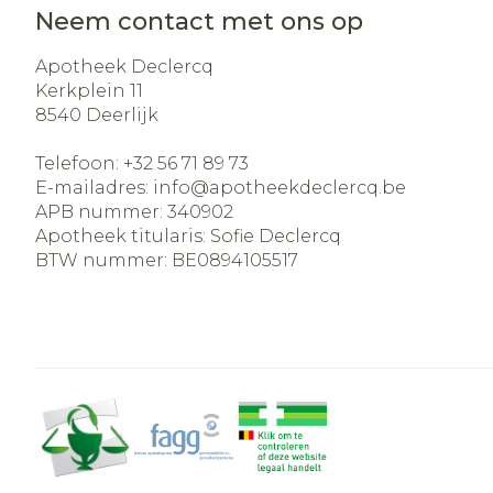
Neem contact met ons op
Apotheek Declercq
Kerkplein 11
8540
Deerlijk
Telefoon:
+32 56 71 89 73
E-mailadres:
info@
apotheekdeclercq.be
APB nummer:
340902
Apotheek titularis:
Sofie Declercq
BTW nummer:
BE0894105517