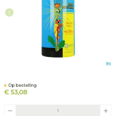
Resium Lab.miguel Y.garr
Op bestelling
€ 53,08
Aantal