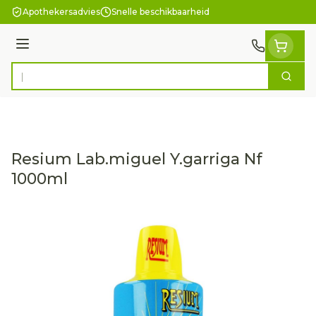
Ga naar de inhoud
Apothekersadvies
Snelle beschikbaarheid
Menu
Zoek
Product, merk, categorie...
Resium Lab.miguel Y.garriga Nf
1000ml