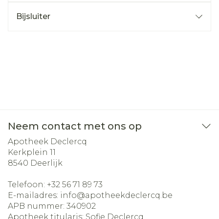
Bijsluiter
Neem contact met ons op
Apotheek Declercq
Kerkplein 11
8540
Deerlijk
Telefoon:
+32 56 71 89 73
E-mailadres:
info@
apotheekdeclercq.be
APB nummer:
340902
Apotheek titularis:
Sofie Declercq