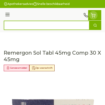
Ga naar de inhoud
Apothekersadvies
Snelle beschikbaarheid
Menu
Zoek
Product, merk, categorie...
Remergon Sol Tabl 45mg Comp 30 X
45mg
Geneesmiddel
Op voorschrift