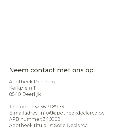
Aerosol acces
Blaren
Creme, gel e
Zuurstof
Eelt
Eksteroog - 
Ademhalingss
Toon meer
Spieren en ge
Specifiek vo
Naalden en s
Lichaamsver
Neem contact met ons op
Infecties
Spuiten
Deodorant
Apotheek Declercq
Oplossing voo
Gezichtsverz
Kerkplein 11
Naalden
8540
Deerlijk
Luizen
Naalden voor
Telefoon:
+32 56 71 89 73
insulinepen -
E-mailadres:
info@
apotheekdeclercq.be
Diagnostica
pennaalden
APB nummer:
340902
Toon meer
Apotheek titularis:
Sofie Declercq