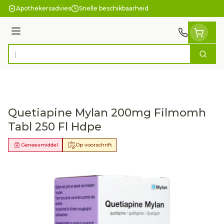
Ga naar de inhoud
Apothekersadvies
Snelle beschikbaarheid
Menu
Zoek
Product, merk, categorie...
Quetiapine Mylan 200mg Filmomh
Tabl 250 Fl Hdpe
Geneesmiddel
Op voorschrift