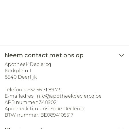
Neem contact met ons op
Apotheek Declercq
Kerkplein 11
8540
Deerlijk
Telefoon:
+32 56 71 89 73
E-mailadres:
info@
apotheekdeclercq.be
APB nummer:
340902
Apotheek titularis:
Sofie Declercq
BTW nummer:
BE0894105517