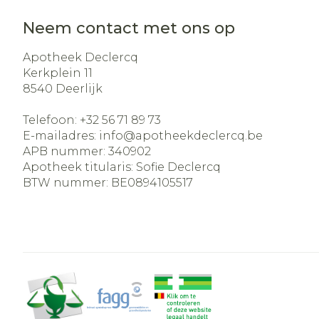
Neem contact met ons op
Apotheek Declercq
Kerkplein 11
8540
Deerlijk
Telefoon:
+32 56 71 89 73
E-mailadres:
info@
apotheekdeclercq.be
APB nummer:
340902
Apotheek titularis:
Sofie Declercq
BTW nummer:
BE0894105517