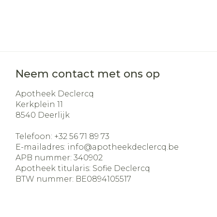
Neem contact met ons op
Apotheek Declercq
Kerkplein 11
8540
Deerlijk
Telefoon:
+32 56 71 89 73
E-mailadres:
info@
apotheekdeclercq.be
APB nummer:
340902
Apotheek titularis:
Sofie Declercq
BTW nummer:
BE0894105517