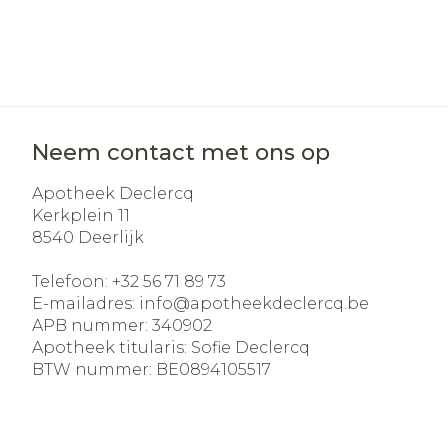
Neem contact met ons op
Apotheek Declercq
Kerkplein 11
8540
Deerlijk
Telefoon:
+32 56 71 89 73
E-mailadres:
info@
apotheekdeclercq.be
APB nummer:
340902
Apotheek titularis:
Sofie Declercq
BTW nummer:
BE0894105517