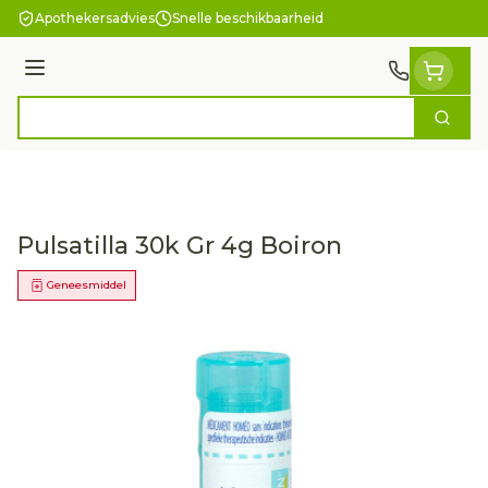
Ga naar de inhoud
Apothekersadvies
Snelle beschikbaarheid
Menu
Zoek
Product, merk, categorie...
Pulsatilla 30k Gr 4g Boiron
Geneesmiddel