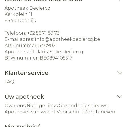
Apotheek Declercq
Kerkplein 11
8540
Deerlijk
Telefoon:
+32 56 71 89 73
E-mailadres:
info@
apotheekdeclercq.be
APB nummer:
340902
Apotheek titularis:
Sofie Declercq
BTW nummer:
BE0894105517
Klantenservice
FAQ
Uw apotheek
Over ons
Nuttige links
Gezondheidsnieuws
Apotheker van wacht
Voorschrift
Zorgtarieven
Nieuwsbrief