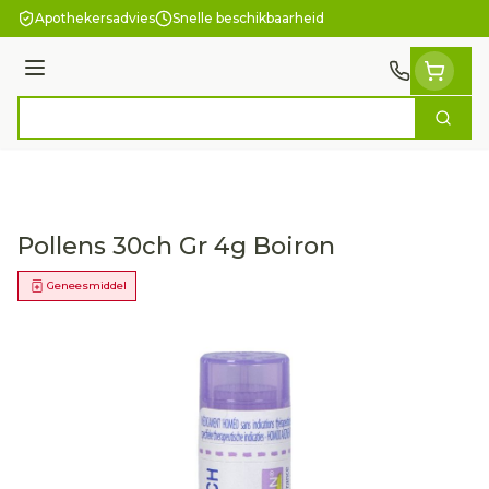
Ga naar de inhoud
Apothekersadvies
Snelle beschikbaarheid
Menu
Zoek
Product, merk, categorie...
Pollens 30ch Gr 4g Boiron
Geneesmiddel