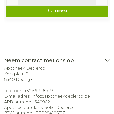
Bestel
Neem contact met ons op
Apotheek Declercq
Kerkplein 11
8540
Deerlijk
Telefoon:
+32 56 71 89 73
E-mailadres:
info@
apotheekdeclercq.be
APB nummer:
340902
Apotheek titularis:
Sofie Declercq
BTW nummer:
BE0894105517