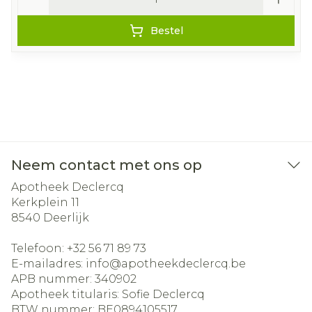
Bestel
Neem contact met ons op
Apotheek Declercq
Kerkplein 11
8540
Deerlijk
Telefoon:
+32 56 71 89 73
E-mailadres:
info@
apotheekdeclercq.be
APB nummer:
340902
Apotheek titularis:
Sofie Declercq
BTW nummer:
BE0894105517