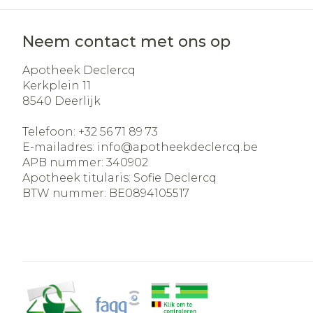
Neem contact met ons op
Apotheek Declercq
Kerkplein 11
8540
Deerlijk
Telefoon:
+32 56 71 89 73
E-mailadres:
info@
apotheekdeclercq.be
APB nummer:
340902
Apotheek titularis:
Sofie Declercq
BTW nummer:
BE0894105517