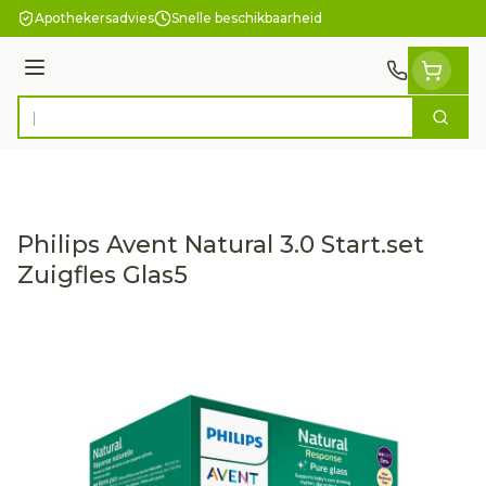
Ga naar de inhoud
Apothekersadvies
Snelle beschikbaarheid
Menu
Zoek
Product, merk, categorie...
Philips Avent Natural 3.0 Start.set
Zuigfles Glas5