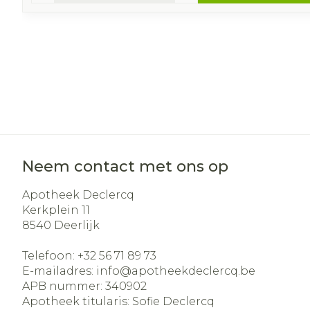
Neem contact met ons op
Apotheek Declercq
Kerkplein 11
8540
Deerlijk
Telefoon:
+32 56 71 89 73
E-mailadres:
info@
apotheekdeclercq.be
APB nummer:
340902
Apotheek titularis:
Sofie Declercq