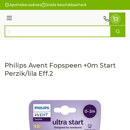
Ga naar de inhoud
Apothekersadvies
Snelle beschikbaarheid
Menu
Zoek
Product, merk, categorie...
Philips Avent Fopspeen +0m Start
Perzik/lila Eff.2