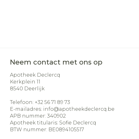
Neem contact met ons op
Apotheek Declercq
Kerkplein 11
8540
Deerlijk
Telefoon:
+32 56 71 89 73
E-mailadres:
info@
apotheekdeclercq.be
APB nummer:
340902
Apotheek titularis:
Sofie Declercq
BTW nummer:
BE0894105517