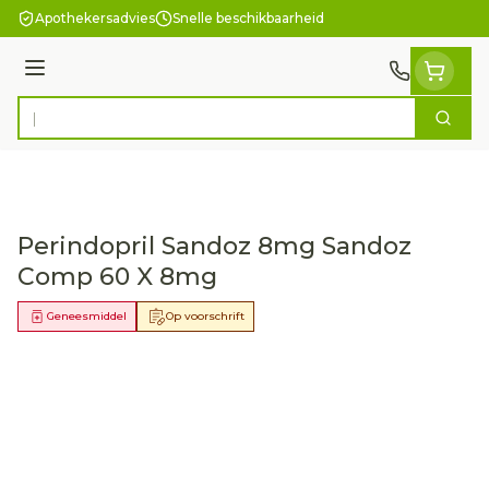
Ga naar de inhoud
Apothekersadvies
Snelle beschikbaarheid
Menu
Zoek
Product, merk, categorie...
Perindopril Sandoz 8mg Sandoz
Comp 60 X 8mg
Geneesmiddel
Op voorschrift