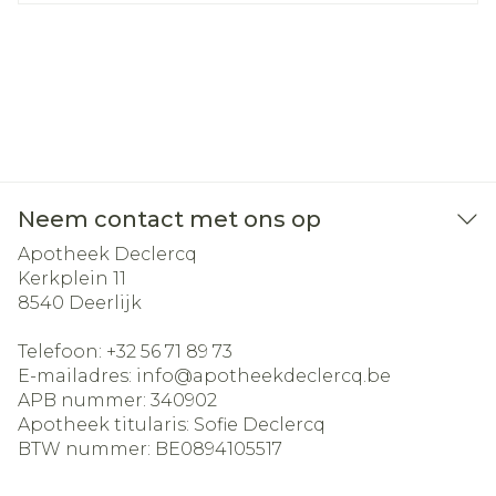
Neem contact met ons op
Apotheek Declercq
Kerkplein 11
8540
Deerlijk
Telefoon:
+32 56 71 89 73
E-mailadres:
info@
apotheekdeclercq.be
APB nummer:
340902
Apotheek titularis:
Sofie Declercq
BTW nummer:
BE0894105517