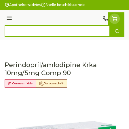
Ga naar de inhoud
Apothekersadvies
Snelle beschikbaarheid
Menu
Zoek
Product, merk, categorie...
Perindopril/amlodipine Krka
10mg/5mg Comp 90
Geneesmiddel
Op voorschrift