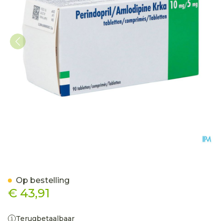
Perindopril/amlodipine 
Op bestelling
€ 43,91
Terugbetaalbaar