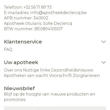
Telefoon:
+32 56 71 89 73
E-mailadres:
info@
apotheekdeclercq.be
APB nummer:
340902
Apotheek titularis:
Sofie Declercq
BTW nummer:
BE0894105517
Klantenservice
FAQ
Uw apotheek
Over ons
Nuttige links
Gezondheidsnieuws
Apotheker van wacht
Voorschrift
Zorgtarieven
Nieuwsbrief
Blijf op de hoogte van nieuwe producten en
promoties
E-mail adres