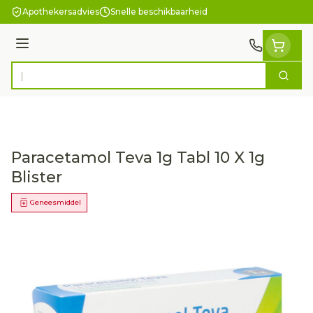
Ga naar de inhoud
Apothekersadvies
Snelle beschikbaarheid
Menu
Zoek
Product, merk, categorie...
Paracetamol Teva 1g Tabl 10 X 1g
Blister
Geneesmiddel