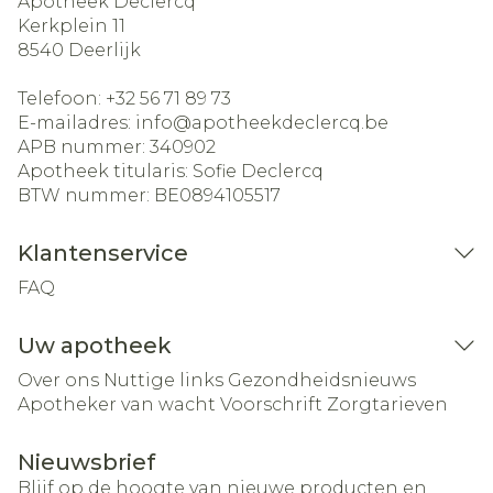
Apotheek Declercq
Kerkplein 11
8540
Deerlijk
Telefoon:
+32 56 71 89 73
E-mailadres:
info@
apotheekdeclercq.be
APB nummer:
340902
Apotheek titularis:
Sofie Declercq
BTW nummer:
BE0894105517
Klantenservice
FAQ
Uw apotheek
Over ons
Nuttige links
Gezondheidsnieuws
Apotheker van wacht
Voorschrift
Zorgtarieven
Nieuwsbrief
Blijf op de hoogte van nieuwe producten en