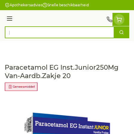
Ga naar de inhoud
Apothekersadvies
Snelle beschikbaarheid
Menu
Zoek
Product, merk, categorie...
Paracetamol EG Inst.Junior250Mg
Van-Aardb.Zakje 20
Geneesmiddel