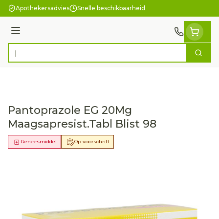
Ga naar de inhoud
Apothekersadvies
Snelle beschikbaarheid
Menu
Zoek
Product, merk, categorie...
Pantoprazole EG 20Mg
Maagsapresist.Tabl Blist 98
Geneesmiddel
Op voorschrift