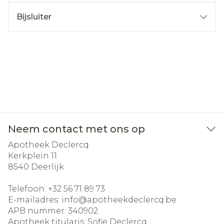
Bijsluiter
Neem contact met ons op
Apotheek Declercq
Kerkplein 11
8540
Deerlijk
Telefoon:
+32 56 71 89 73
E-mailadres:
info@
apotheekdeclercq.be
APB nummer:
340902
Apotheek titularis:
Sofie Declercq