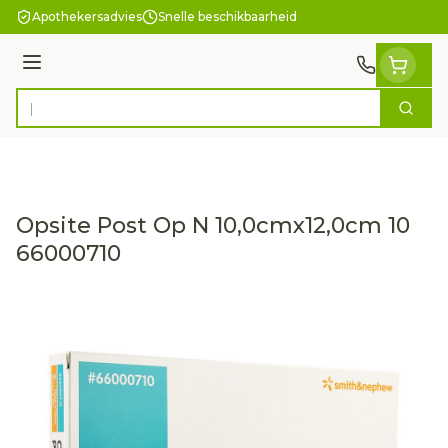
Ga naar de inhoud
Apothekersadvies
Snelle beschikbaarheid
Menu
Zoek
Product, merk, categorie...
Opsite Post Op N 10,0cmx12,0cm 10
66000710