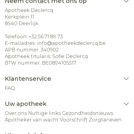
Neem contact met ons op
Apotheek Declercq
Kerkplein 11
8540
Deerlijk
Telefoon:
+32 56 71 89 73
E-mailadres:
info@
apotheekdeclercq.be
APB nummer:
340902
Apotheek titularis:
Sofie Declercq
BTW nummer:
BE0894105517
Klantenservice
FAQ
Uw apotheek
Over ons
Nuttige links
Gezondheidsnieuws
Apotheker van wacht
Voorschrift
Zorgtarieven