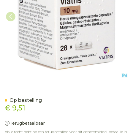
Omeprazol Viatris 10mg C
Op bestelling
€ 9,51
Terugbetaalbaar
Als je recht hebt op een terugbetaling voor dit geneesmiddel, betaal je in